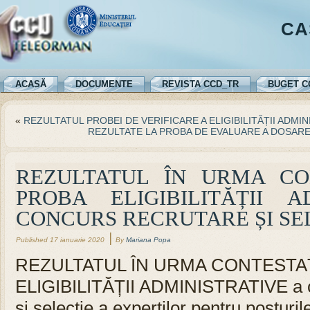
CA
ACASĂ
DOCUMENTE
REVISTA CCD_TR
BUGET C
«
REZULTATUL PROBEI DE VERIFICARE A ELIGIBILITĂȚII ADMI
REZULTATE LA PROBA DE EVALUARE A DOSAREL
REZULTATUL ÎN URMA CO
PROBA ELIGIBILITĂȚII A
CONCURS RECRUTARE ȘI SE
|
Published
17 ianuarie 2020
By
Mariana Popa
REZULTATUL ÎN URMA CONTESTAȚ
ELIGIBILITĂȚII ADMINISTRATIVE a co
și selecție a experților pentru posturi