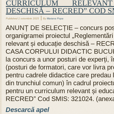
CURRICULUM RELEVAN
DESCHISĂ – RECRED” COD SM
|
Published
1 octombrie 2025
By
Mariana Popa
ANUNȚ DE SELECȚIE – concurs postur
organigramei proiectul „Reglementări
relevant și educație deschisă – RE
CASA CORPULUI DIDACTIC BUCURE
la concurs a unor posturi de experți, 
(posturi de formatori, care vor livra
pentru cadrele didactice care predau la
din trunchiul comun) în cadrul proiect
pentru un curriculum relevant și educ
RECRED” Cod SMIS: 321024. (anexa 
Descarcă apel