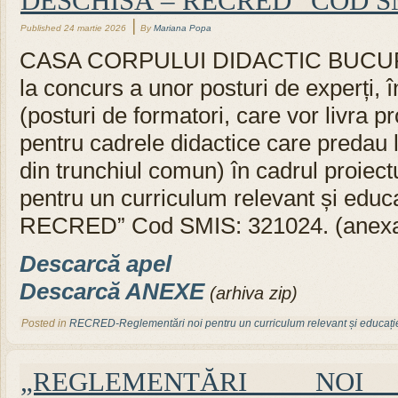
DESCHISĂ – RECRED” COD SM
|
Published
24 martie 2026
By
Mariana Popa
CASA CORPULUI DIDACTIC BUCURE
la concurs a unor posturi de experți, 
(posturi de formatori, care vor livra
pentru cadrele didactice care predau la
din trunchiul comun) în cadrul proiect
pentru un curriculum relevant și educ
RECRED” Cod SMIS: 321024. (anexa 
Descarcă apel
Descarcă ANEXE
(arhiva zip)
Posted in
RECRED-Reglementări noi pentru un curriculum relevant și educați
„REGLEMENTĂRI NO