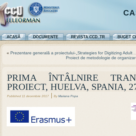
CA
ACASĂ
DOCUMENTE
REVISTA CCD_TR
BUGET C
«
Prezentare generală a proiectului-„Strategies for Digitizing Adult
Proiect de metodologie de organizare
PRIMA ÎNTÂLNIRE TRA
PROIECT, HUELVA, SPANIA, 27
|
Published
11 decembrie 2017
By
Mariana Popa