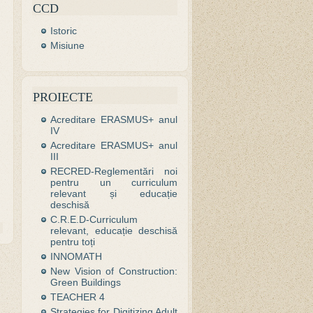
CCD
Istoric
Misiune
PROIECTE
Acreditare ERASMUS+ anul
IV
Acreditare ERASMUS+ anul
III
RECRED-Reglementări noi
pentru un curriculum
relevant și educație
deschisă
C.R.E.D-Curriculum
relevant, educație deschisă
pentru toți
INNOMATH
New Vision of Construction:
Green Buildings
TEACHER 4
Strategies for Digitizing Adult