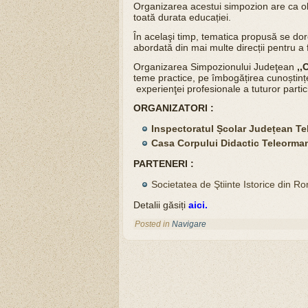
Organizarea acestui simpozion are ca obie
toată durata educației.
În acelaşi timp, tematica propusă se dor
abordată din mai multe direcții pentru a 
Organizarea Simpozionului Judeţean
,,
teme practice, pe îmbogățirea cunoștinț
experienţei profesionale a tuturor partici
ORGANIZATORI :
Inspectoratul Școlar Județean T
Casa Corpului Didactic Teleorma
PARTENERI :
Societatea de Ştiinte Istorice din R
Detalii găsiți
aici.
Posted in
Navigare