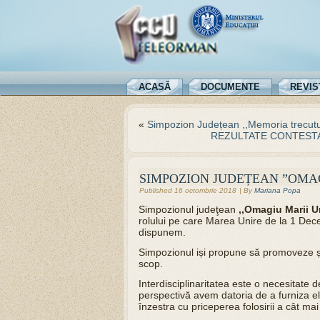
ACASĂ
DOCUMENTE
REVIS
«
Simpozion Județean ,,Memoria trecutulu
REZULTATE CONTESTA
SIMPOZION JUDEȚEAN ”OMAG
Published
16 octombrie 2018
|
By
Mariana Popa
Simpozionul judeţean
,,Omagiu Marii U
rolului pe care Marea Unire de la 1 Dece
dispunem.
Simpozionul iși propune să promoveze și 
scop.
Interdisciplinaritatea este o necesitate
perspectivă avem datoria de a furniza ele
înzestra cu priceperea folosirii a cât ma