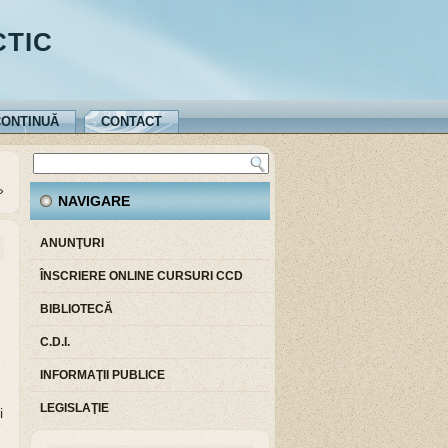
CTIC
ONTINUĂ
CONTACT
»
NAVIGARE
ANUNŢURI
ÎNSCRIERE ONLINE CURSURI CCD
BIBLIOTECĂ
C.D.I.
INFORMAŢII PUBLICE
LEGISLAŢIE
i