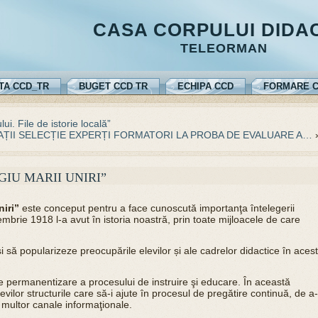
CASA CORPULUI DIDA
TELEORMAN
TA CCD_TR
BUGET CCD TR
ECHIPA CCD
FORMARE C
i. File de istorie locală”
ȚII SELECȚIE EXPERȚI FORMATORI LA PROBA DE EVALUARE A…
IU MARII UNIRI”
niri”
este conceput pentru a face cunoscută importanţa întelegerii
mbrie 1918 l-a avut în istoria noastră, prin toate mijloacele de care
să popularizeze preocupările elevilor și ale cadrelor didactice în acest
 de permanentizare a procesului de instruire şi educare. În această
vilor structurile care să-i ajute în procesul de pregătire continuă, de a-
i multor canale informaţionale.