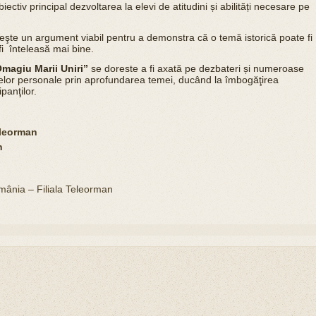
ctiv principal dezvoltarea la elevi de atitudini și abilități necesare pe
eşte un argument viabil pentru a demonstra că o temă istorică poate fi
fi înteleasă mai bine.
Omagiu Marii Uniri”
se doreste a fi axată pe dezbateri și numeroase
elor personale prin aprofundarea temei, ducând la îmbogăţirea
panţilor.
eleorman
n
omânia – Filiala Teleorman