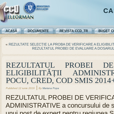
CA
ACASĂ
DOCUMENTE
REVISTA CCD_TR
BUGET C
«
REZULTATE SELECȚIE LA PROBA DE VERIFICARE A ELIGIBIL
REZULTATUL PROBEI DE EVALUARE A DOSARUL
REZULTATUL PROBEI D
ELIGIBILITĂȚII ADMINIS
POCU, CRED, COD SMIS 2014+
|
Published
12 iunie 2019
By
Mariana Popa
REZULTATUL PROBEI DE VERIFICAR
ADMINISTRATIVE a concursului de se
unui post de expert pentru regiunea S