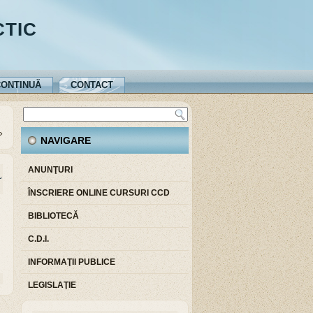
CTIC
ONTINUĂ
CONTACT
»
NAVIGARE
ANUNŢURI
L
ÎNSCRIERE ONLINE CURSURI CCD
BIBLIOTECĂ
C.D.I.
INFORMAŢII PUBLICE
LEGISLAŢIE