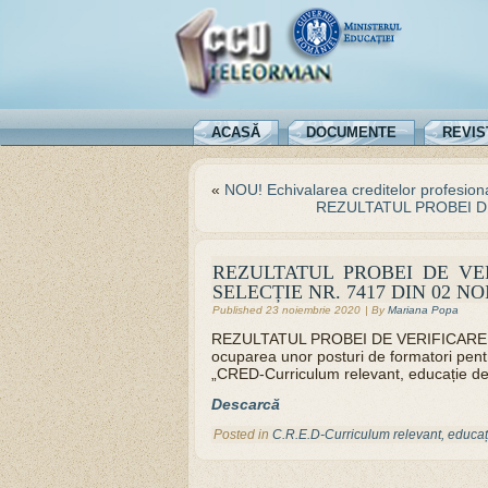
ACASĂ
DOCUMENTE
REVIS
«
NOU! Echivalarea creditelor profesiona
REZULTATUL PROBEI DE
REZULTATUL PROBEI DE VER
SELECȚIE NR. 7417 DIN 02 NO
Published
23 noiembrie 2020
|
By
Mariana Popa
REZULTATUL PROBEI DE VERIFICARE A E
ocuparea unor posturi de formatori pent
„CRED-Curriculum relevant, educație de
Descarcă
Posted in
C.R.E.D-Curriculum relevant, educați