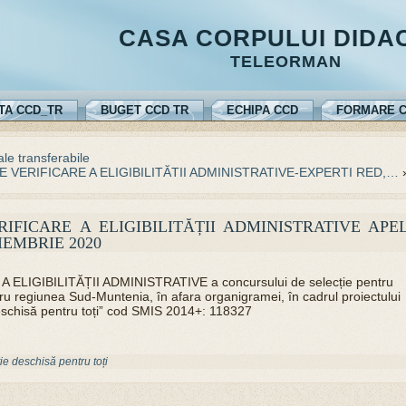
CASA CORPULUI DIDA
TELEORMAN
TA CCD_TR
BUGET CCD TR
ECHIPA CCD
FORMARE C
le transferabile
 VERIFICARE A ELIGIBILITĂTII ADMINISTRATIVE-EXPERTI RED,…
IFICARE A ELIGIBILITĂȚII ADMINISTRATIVE APE
IEMBRIE 2020
LIGIBILITĂȚII ADMINISTRATIVE a concursului de selecție pentru
ru regiunea Sud-Muntenia, în afara organigramei, în cadrul proiectului
schisă pentru toți” cod SMIS 2014+: 118327
e deschisă pentru toți