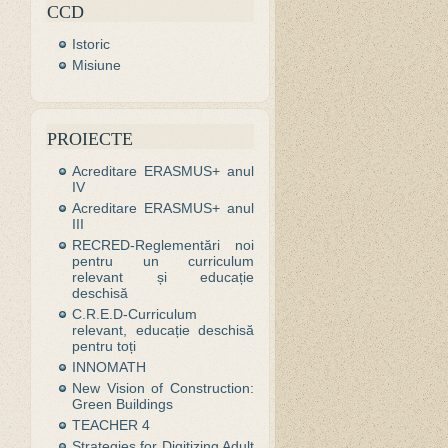
CCD
Istoric
Misiune
PROIECTE
Acreditare ERASMUS+ anul
IV
Acreditare ERASMUS+ anul
III
RECRED-Reglementări noi
pentru un curriculum
relevant și educație
deschisă
C.R.E.D-Curriculum
relevant, educație deschisă
pentru toți
INNOMATH
New Vision of Construction:
Green Buildings
TEACHER 4
Strategies for Digitizing Adult