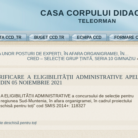
CASA CORPULUI DIDA
TELEORMAN
TA CCD_TR
BUGET CCD TR
ECHIPA CCD
FORMARE C
 UNOR POSTURI DE EXPERȚI, ÎN AFARA ORGANIGRAMEI, ÎN…
CRED – SELECȚIE GRUP ȚINTĂ, SERIA 10 GIMNAZIU
IFICARE A ELIGIBILITĂȚII ADMINISTRATIVE APE
 DIN 05 NOIEMBRIE 2021
LIGIBILITĂȚII ADMINISTRATIVE a concursului de selecție pentru
 regiunea Sud-Muntenia, în afara organigramei, în cadrul proiectului
schisă pentru toți” cod SMIS 2014+: 118327
e deschisă pentru toți