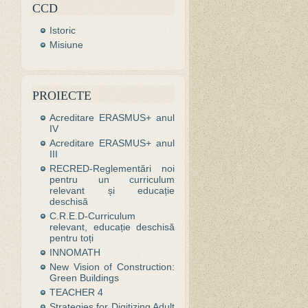
CCD
Istoric
Misiune
PROIECTE
Acreditare ERASMUS+ anul
IV
Acreditare ERASMUS+ anul
III
RECRED-Reglementări noi
pentru un curriculum
relevant și educație
deschisă
C.R.E.D-Curriculum
relevant, educație deschisă
pentru toți
INNOMATH
New Vision of Construction:
Green Buildings
TEACHER 4
Strategies for Digitizing Adult