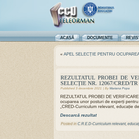
ACASĂ
DOCUMENTE
REVIS
«
APEL SELECȚIE PENTRU OCUPAREA
REZULTATUL PROBEI DE VER
SELECȚIE NR. 12067/CRED/TR
Published
3 decembrie 2021
|
By
Mariana Popa
REZULTATUL PROBEI DE VERIFICARE A E
ocuparea unor posturi de experți pentru
„CRED-Curriculum relevant, educație de
Descarcă rezultat
Posted in
C.R.E.D-Curriculum relevant, educați