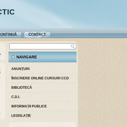
CTIC
ONTINUĂ
CONTACT
»
NAVIGARE
ANUNŢURI
L
ÎNSCRIERE ONLINE CURSURI CCD
BIBLIOTECĂ
C.D.I.
INFORMAŢII PUBLICE
LEGISLAŢIE