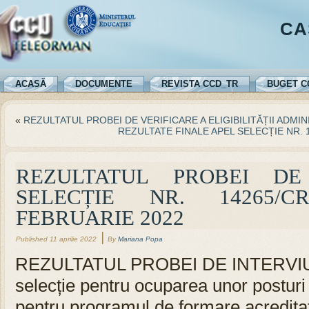
CA
ACASĂ
DOCUMENTE
REVISTA CCD_TR
BUGET C
«
REZULTATUL PROBEI DE VERIFICARE A ELIGIBILITĂȚII ADMI
REZULTATE FINALE APEL SELECȚIE NR. 
REZULTATUL PROBEI DE
SELECȚIE NR. 14265/
FEBRUARIE 2022
|
Published
11 aprilie 2022
By
Mariana Popa
REZULTATUL PROBEI DE INTERVIU a
selecție pentru ocuparea unor posturi
pentru programul de formare acred