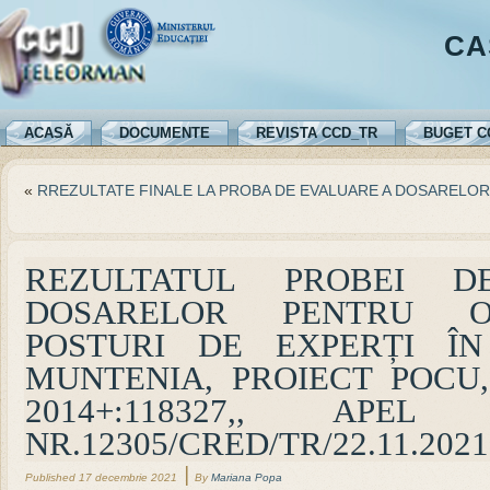
CA
ACASĂ
DOCUMENTE
REVISTA CCD_TR
BUGET C
«
RREZULTATE FINALE LA PROBA DE EVALUARE A DOSARELOR 
REZULTATUL PROBEI 
DOSARELOR PENTRU O
POSTURI DE EXPERȚI ÎN
MUNTENIA, PROIECT POCU
2014+:118327,, APE
NR.12305/CRED/TR/22.11.2021
|
Published
17 decembrie 2021
By
Mariana Popa