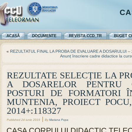
CA
ACASĂ
DOCUMENTE
REVISTA CCD_TR
BUGET C
«
REZULTATUL FINAL LA PROBA DE EVALUARE A DOSARULUI – 20
Anunț înscriere cadre didactice la cu
REZULTATE SELECȚIE LA P
A DOSARELOR PENTRU 
POSTURI DE FORMATORI Î
MUNTENIA, PROIECT POCU
2014+:118327
|
Published
24 iunie 2019
By
Mariana Popa
CASA CORPULUI DIDACTIC TELEORM