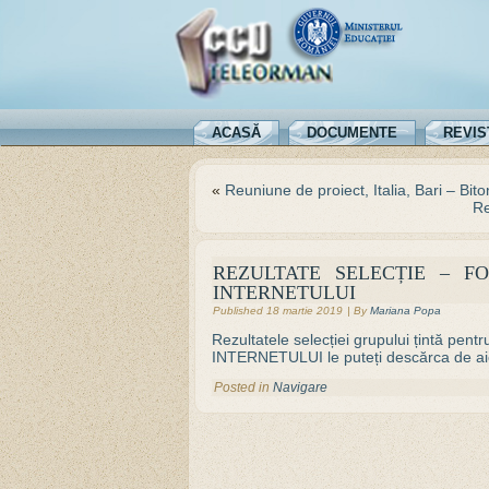
ACASĂ
DOCUMENTE
REVIS
«
Reuniune de proiect, Italia, Bari – Bit
Re
REZULTATE SELECȚIE – FO
INTERNETULUI
Published
18 martie 2019
|
By
Mariana Popa
Rezultatele selecției grupului țintă 
INTERNETULUI le puteți descărca de aic
Posted in
Navigare