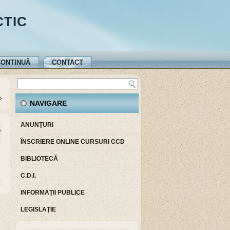
CTIC
ONTINUĂ
CONTACT
»
NAVIGARE
ANUNŢURI
A
ÎNSCRIERE ONLINE CURSURI CCD
BIBLIOTECĂ
C.D.I.
INFORMAŢII PUBLICE
LEGISLAŢIE