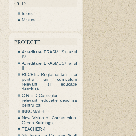
CCD
Istoric
Misiune
PROIECTE
Acreditare ERASMUS+ anul
IV
Acreditare ERASMUS+ anul
III
RECRED-Reglementări noi
pentru un curriculum
relevant și educație
deschisă
C.R.E.D-Curriculum
relevant, educație deschisă
pentru toți
INNOMATH
New Vision of Construction:
Green Buildings
TEACHER 4
Strategies for Digitizing Adult