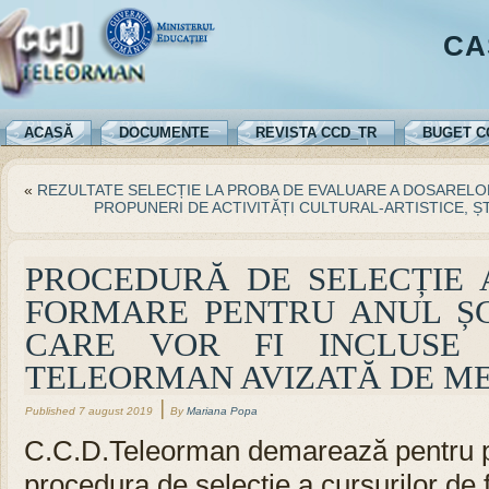
CA
ACASĂ
DOCUMENTE
REVISTA CCD_TR
BUGET C
«
REZULTATE SELECȚIE LA PROBA DE EVALUARE A DOSARE
PROPUNERI DE ACTIVITĂȚI CULTURAL-ARTISTICE, Ș
PROCEDURĂ DE SELECȚIE 
FORMARE PENTRU ANUL ȘC
CARE VOR FI INCLUSE
TELEORMAN AVIZATĂ DE M
|
Published
7 august 2019
By
Mariana Popa
C.C.D.Teleorman demarează pentru 
procedura de selecție a cursurilor de