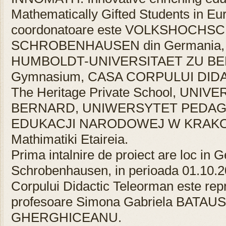
Mathematically Gifted Students in Euro
coordonatoare este VOLKSHOCHS
SCHROBENHAUSEN din Germania, alat
HUMBOLDT-UNIVERSITAET ZU BERL
Gymnasium, CASA CORPULUI DID
The Heritage Private School, UNI
BERNARD, UNIWERSYTET PEDAGO
EDUKACJI NARODOWEJ W KRAKOWI
Mathimatiki Etaireia.
Prima intalnire de proiect are loc in 
Schrobenhausen, in perioada 01.10.2
Corpului Didactic Teleorman este re
profesoare Simona Gabriela BATAUS 
GHERGHICEANU.