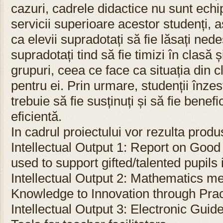
cazuri, cadrele didactice nu sunt echi
servicii superioare acestor studenți, a
ca elevii supradotați să fie lăsați nede
supradotați tind să fie timizi în clasă 
grupuri, ceea ce face ca situația din c
pentru ei. Prin urmare, studenții înze
trebuie să fie susținuți și să fie benefi
eficientă.
In cadrul proiectului vor rezulta produ
Intellectual Output 1: Report on Goo
used to support gifted/talented pupils
Intellectual Output 2: Mathematics me
Knowledge to Innovation through Prac
Intellectual Output 3: Electronic Gui