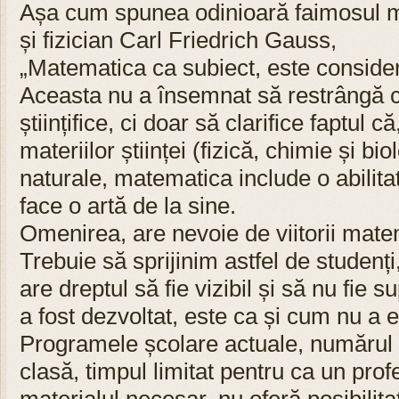
Așa cum spunea odinioară faimosul 
și fizician Carl Friedrich Gauss,
„Matematica ca subiect, este considerat
Aceasta nu a însemnat să restrângă ce
științifice, ci doar să clarifice faptul c
materiilor științei (fizică, chimie și bio
naturale, matematica include o abilita
face o artă de la sine.
Omenirea, are nevoie de viitorii matem
Trebuie să sprijinim astfel de studenț
are dreptul să fie vizibil și să nu fie 
a fost dezvoltat, este ca și cum nu a e
Programele școlare actuale, numărul 
clasă, timpul limitat pentru ca un pro