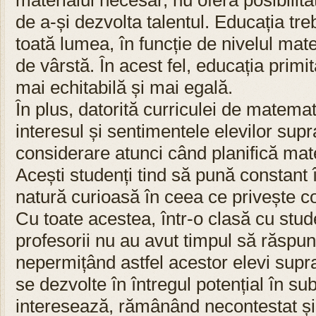
materialul necesar, nu oferă posibilita
de a-și dezvolta talentul. Educația tre
toată lumea, în funcție de nivelul mate
de vârstă. În acest fel, educația primit
mai echitabilă și mai egală.
În plus, datorită curriculei de matemati
interesul și sentimentele elevilor supr
considerare atunci când planifică mate
Acești studenți tind să pună constant î
natură curioasă în ceea ce privește 
Cu toate acestea, într-o clasă cu studen
profesorii nu au avut timpul să răspund
nepermițând astfel acestor elevi supr
se dezvolte în întregul potențial în sub
interesează, rămânând necontestat și 