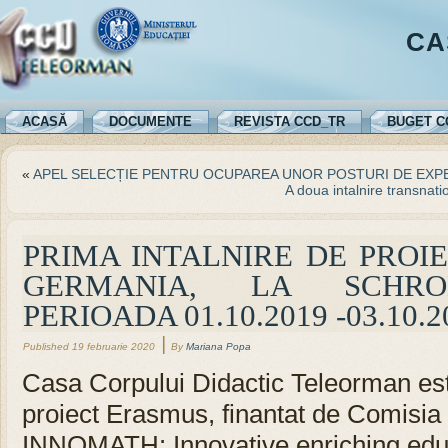
CA
ACASĂ
DOCUMENTE
REVISTA CCD_TR
BUGET C
«
APEL SELECȚIE PENTRU OCUPAREA UNOR POSTURI DE EXPE
A doua intalnire transna
PRIMA INTALNIRE DE PROIE
GERMANIA, LA SCHRO
PERIOADA 01.10.2019 -03.10.2
|
Published
19 februarie 2020
By
Mariana Popa
Casa Corpului Didactic Teleorman est
proiect Erasmus, finantat de Comisi
INNOMATH: Innovative enriching educ