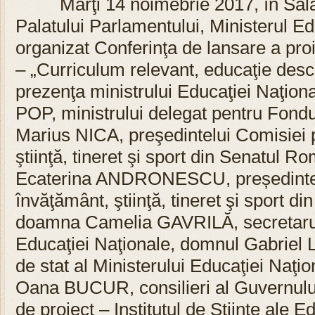
Marţi 14 noimebrie 2017, în Sala
Palatului Parlamentului, Ministerul Ed
organizat Conferinţa de lansare a pro
– „Curriculum relevant, educaţie desch
prezenţa ministrului Educaţiei Naţion
POP, ministrului delegat pentru Fond
Marius NICA, preşedintelui Comisiei 
ştiinţă, tineret şi sport din Senatul 
Ecaterina ANDRONESCU, președintel
învăţământ, ştiinţă, tineret şi sport d
doamna Camelia GAVRILĂ, secretarul d
Educaţiei Naţionale, domnul Gabriel L
de stat al Ministerului Educaţiei Naţ
Oana BUCUR, consilieri al Guvernului
de proiect – Institutul de Ştiinţe ale E