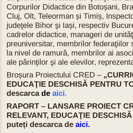
Corpurilor Didactice din Botoșani, Br
Cluj, Olt, Teleorman și Timiș, Inspect
judeţele Bihor şi Iași, respectiv Bucur
cadrelor didactice, manageri de unită
preuniversitar, membrilor federaţiilor 
la nivel de ramură, membrilor ai asoci
ale părinţilor şi ale elevilor, repreze
Broșura Proiectului CRED –
„CURRI
EDUCAŢIE DESCHISĂ PENTRU TOŢI
descarca
de
aici
.
RAPORT – LANSARE PROIECT C
RELEVANT, EDUCAŢIE DESCHISĂ 
puteți descarca de
aici.