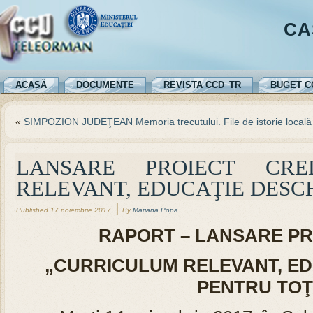
CA
ACASĂ
DOCUMENTE
REVISTA CCD_TR
BUGET C
«
SIMPOZION JUDEŢEAN Memoria trecutului. File de istorie locală
LANSARE PROIECT CRE
RELEVANT, EDUCAŢIE DESCH
|
Published
17 noiembrie 2017
By
Mariana Popa
RAPORT – LANSARE PR
„CURRICULUM RELEVANT, ED
PENTRU TOŢ