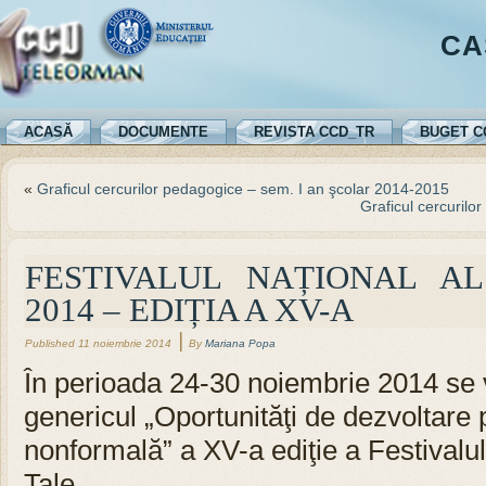
CA
ACASĂ
DOCUMENTE
REVISTA CCD_TR
BUGET C
«
Graficul cercurilor pedagogice – sem. I an şcolar 2014-2015
Graficul cercurilo
FESTIVALUL NAȚIONAL A
2014 – EDIȚIA A XV-A
|
Published
11 noiembrie 2014
By
Mariana Popa
În perioada 24-30 noiembrie 2014 se
genericul „Oportunităţi de dezvoltare
nonformală” a XV-a ediţie a Festivalul
Tale.