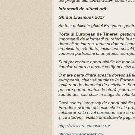
ale programului ERASMUS+, putem acces
Informații de ultimă oră:
Ghidul Erasmus+ 2017
Au fost publicate ghidul Erasmus+ pentru
Portalul European de Tineret
, gestion
importantă de informații cu referire la ac
domenii de interes, teme și domenii care
creativitate, sănătate, incluziune socială
vederea participării la un proiect europe
Sunt prezentate oportunitățile de mobilit
tinerilor pentru a deveni cetățeni activi a
O mare parte dintre aceștia doresc să fie i
europeană, chiar să studieze în Europa. E
indiferent de domeniul de activitate. Sunt 
pe care parteneriatele le oferă și doresc
săptămâni, sau chiar în stagii de volunta
Dacă sunteți interesaţi de oportunităţil
Eurodesk şi toate acţiunile cheie ale p
colaborarea la nivel european care se poat
și ca studenți, vizitați următoarele pagini
http://www.erasmusplus.ro/
http://www.eurodesk.ro/