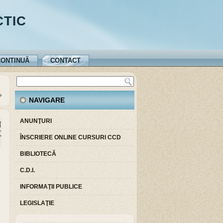
CTIC
ONTINUĂ
CONTACT
»
NAVIGARE
ANUNŢURI
N
E
ÎNSCRIERE ONLINE CURSURI CCD
BIBLIOTECĂ
C.D.I.
INFORMAŢII PUBLICE
LEGISLAŢIE