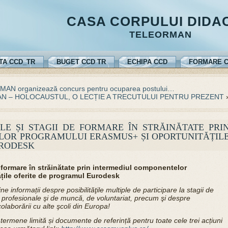
CASA CORPULUI DIDA
TELEORMAN
TA CCD_TR
BUGET CCD TR
ECHIPA CCD
FORMARE C
 organizează concurs pentru ocuparea postului…
N – HOLOCAUSTUL, O LECȚIE A TRECUTULUI PENTRU PREZENT
LE ȘI STAGII DE FORMARE ÎN STRĂINĂTATE PRI
OR PROGRAMULUI ERASMUS+ ȘI OPORTUNITĂȚIL
URODESK
e formare în străinătate prin intermediul componentelor
ile oferite de programul Eurodesk
ine informații despre posibilităţile multiple de participare la stagii de
gii profesionale şi de muncă, de voluntariat, precum şi despre
laborării cu alte şcoli din Europa!
, termene limită și documente de referință pentru toate cele trei acțiuni