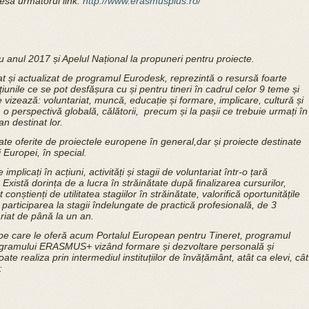
a următorul link:
http://www.erasmusplus.ro/
 anul 2017 și Apelul Național la propuneri pentru proiecte.
at și actualizat de programul Eurodesk, reprezintă o resursă foarte
țiunile ce se pot desfășura cu și pentru tineri în cadrul celor 9 teme și
 vizează: voluntariat, muncă, educație și formare, implicare, cultură și
, o perspectivă globală, călătorii, precum și la pașii ce trebuie urmați în
an destinat lor.
ate oferite de proiectele europene în general,dar și proiecte destinate
i Europei, în special.
mplicați în acțiuni, activități și stagii de voluntariat într-o țară
xistă dorința de a lucra în străinătate după finalizarea cursurilor,
conștienți de utilitatea stagiilor în străinătate, valorifică oportunitățile
 participarea la stagii îndelungate de practică profesională, de 3
riat de până la un an.
e pe care le oferă acum Portalul European pentru Tineret, programul
rogramului ERASMUS+ vizând formare și dezvoltare personală și
e realiza prin intermediul instituțiilor de învățământ, atât ca elevi, cât
: