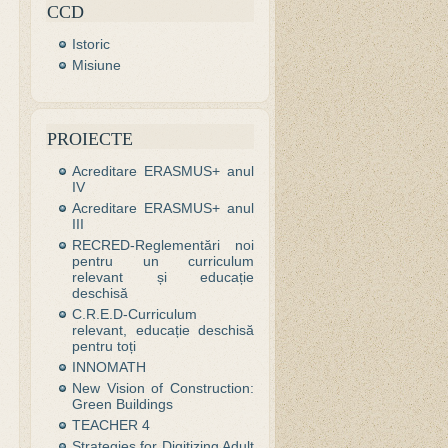
CCD
Istoric
Misiune
PROIECTE
Acreditare ERASMUS+ anul
IV
Acreditare ERASMUS+ anul
III
RECRED-Reglementări noi
pentru un curriculum
relevant și educație
deschisă
C.R.E.D-Curriculum
relevant, educație deschisă
pentru toți
INNOMATH
New Vision of Construction:
Green Buildings
TEACHER 4
Strategies for Digitizing Adult