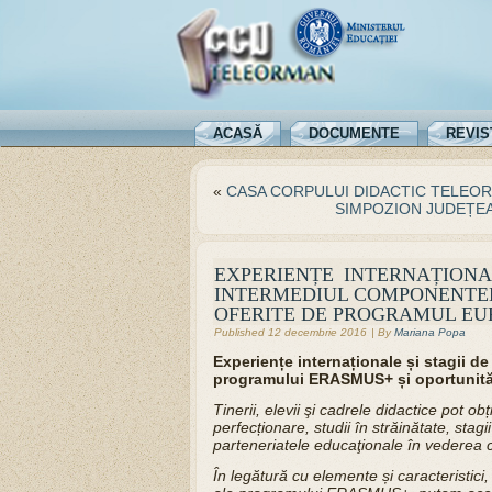
ACASĂ
DOCUMENTE
REVIS
«
CASA CORPULUI DIDACTIC TELEORMAN
SIMPOZION JUDEȚEA
EXPERIENȚE INTERNAȚIONA
INTERMEDIUL COMPONENTEL
OFERITE DE PROGRAMUL E
Published
12 decembrie 2016
|
By
Mariana Popa
Experiențe internaționale și stagii d
programului ERASMUS+ și oportunităț
Tinerii, elevii şi cadrele didactice pot obț
perfecționare, studii în străinătate, sta
parteneriatele educaţionale în vederea co
În legătură cu elemente și caracteristici