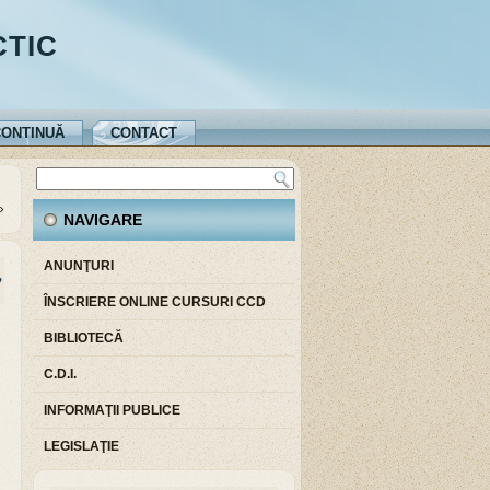
CTIC
ONTINUĂ
CONTACT
»
NAVIGARE
ANUNŢURI
,
ÎNSCRIERE ONLINE CURSURI CCD
BIBLIOTECĂ
C.D.I.
INFORMAŢII PUBLICE
LEGISLAŢIE