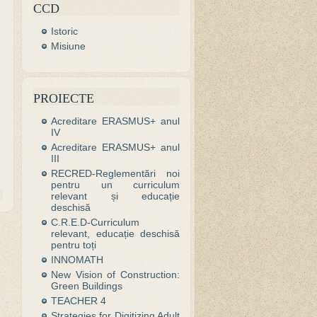
CCD
Istoric
Misiune
PROIECTE
Acreditare ERASMUS+ anul
IV
Acreditare ERASMUS+ anul
III
RECRED-Reglementări noi
pentru un curriculum
relevant și educație
deschisă
C.R.E.D-Curriculum
relevant, educație deschisă
pentru toți
INNOMATH
New Vision of Construction:
Green Buildings
TEACHER 4
Strategies for Digitizing Adult