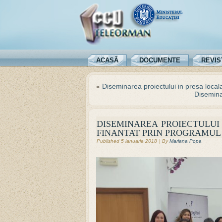
ACASĂ
DOCUMENTE
REVIS
«
Diseminarea proiectului in presa locala
Disemina
DISEMINAREA PROIECTULUI 
FINANTAT PRIN PROGRAMUL
Published
5 ianuarie 2018
|
By
Mariana Popa