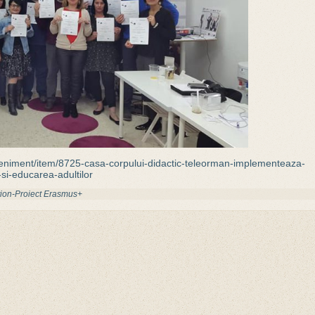
eniment/item/8725-casa-corpului-didactic-teleorman-implementeaza-
-si-educarea-adultilor
ation-Proiect Erasmus+