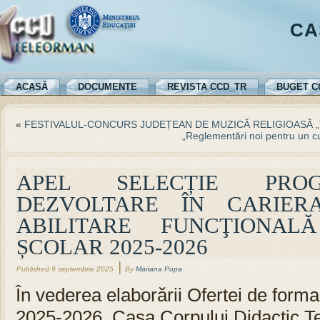
CA
ACASĂ
DOCUMENTE
REVISTA CCD_TR
BUGET C
«
FESTIVALUL-CONCURS JUDEȚEAN DE MUZICĂ RELIGIOASĂ 
„Reglementări noi pentru un c
APEL SELECȚIE PRO
DEZVOLTARE ÎN CARIER
ABILITARE FUNCŢIONA
ȘCOLAR 2025-2026
|
Published
9 septembrie 2025
By
Mariana Popa
În vederea elaborării Ofertei de forma
2025-2026, Casa Corpului Didactic 