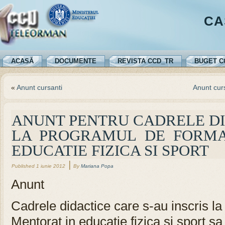
CA
ACASĂ
DOCUMENTE
REVISTA CCD_TR
BUGET C
«
Anunt cursanti
Anunt curs
ANUNT PENTRU CADRELE DI
LA PROGRAMUL DE FORMA
EDUCATIE FIZICA SI SPORT
|
Published
1 iunie 2012
By
Mariana Popa
Anunt
Cadrele didactice care s-au inscris 
Mentorat in educatie fizica si sport sa