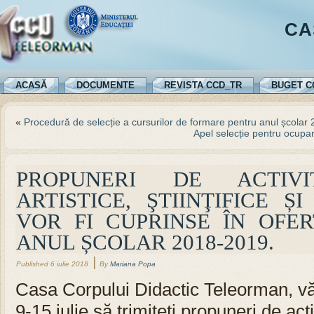
CA
ACASĂ
DOCUMENTE
REVISTA CCD_TR
BUGET C
«
Procedură de selecție a cursurilor de formare pentru anul școla
Apel selecție pentru ocupa
PROPUNERI DE ACTIVI
ARTISTICE, ŞTIINŢIFICE Ș
VOR FI CUPRINSE ÎN OFER
ANUL ȘCOLAR 2018-2019.
|
Published
6 iulie 2018
By
Mariana Popa
Casa Corpului Didactic Teleorman, vă 
9-15 iulie să trimiteți propuneri de activ